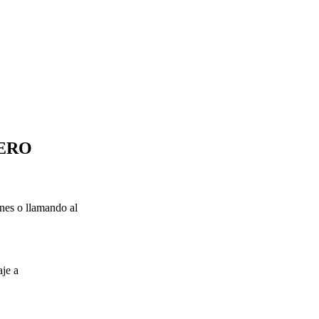
RERO
nes o llamando al
aje a