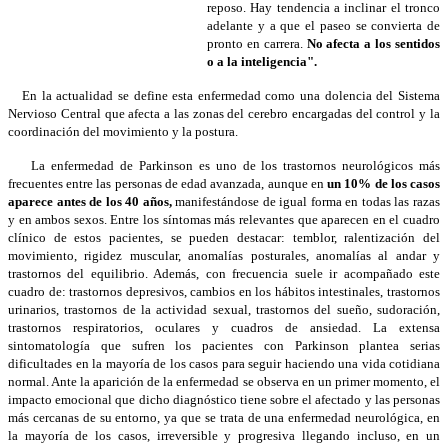
reposo. Hay tendencia a inclinar el tronco
adelante y a que el paseo se convierta de
pronto en carrera.
No afecta a los sentidos
o a la inteligencia".
En la actualidad se define esta enfermedad como una dolencia del Sistema
Nervioso Central que afecta a las zonas del cerebro encargadas del control y la
coordinación del movimiento y la postura.
La enfermedad de Parkinson es uno de los trastornos neurológicos más
frecuentes entre las personas de edad avanzada, aunque en
un 10% de los casos
aparece antes de los 40 años,
manifestándose de igual forma en todas las razas
y en ambos sexos. Entre los síntomas más relevantes que aparecen en el cuadro
clínico de estos pacientes, se pueden destacar: temblor, ralentización del
movimiento, rigidez muscular, anomalías posturales, anomalías al andar y
trastornos del equilibrio. Además, con frecuencia suele ir acompañado este
cuadro de: trastornos depresivos, cambios en los hábitos intestinales, trastornos
urinarios, trastornos de la actividad sexual, trastornos del sueño, sudoración,
trastornos respiratorios, oculares y cuadros de ansiedad. La extensa
sintomatología que sufren los pacientes con Parkinson plantea serias
dificultades en la mayoría de los casos para seguir haciendo una vida cotidiana
normal. Ante la aparición de la enfermedad se observa en un primer momento, el
impacto emocional que dicho diagnóstico tiene sobre el afectado y las personas
más cercanas de su entorno, ya que se trata de una enfermedad neurológica, en
la mayoría de los casos, irreversible y progresiva llegando incluso, en un