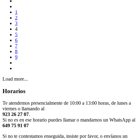
1
2
3
4
5
6
7
8
9
Load more...
Horarios
Te atendemos presencialmente de 10:00 a 13:00 horas, de lunes a
viernes o llamando al
923 26 27 07
.
Si no es en ese horario puedes llamar o mandarnos un WhatsApp al
649 75 91 07
Si no te contestamos enseguida, insiste por favor, o envíanos un