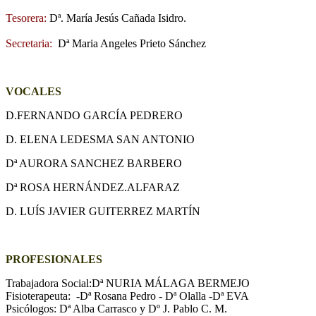
Tesorera:
Dª. María Jesús Cañada Isidro.
Secretaria:
Dª
Maria Angeles Prieto Sánchez
VOCALES
D.FERNANDO GARCÍA PEDRERO
D. ELENA LEDESMA SAN ANTONIO
Dª AURORA SANCHEZ BARBERO
Dª ROSA HERNÁNDEZ.ALFARAZ
D. LUÍS JAVIER GUITERREZ MARTÍN
Sánchez
PROFESIONALES
Trabajadora Social:Dª NURIA MÁLAGA BERMEJO
Fisioterapeuta: -Dª Rosana Pedro - Dª Olalla -Dª EVA
Psicólogos: Dª Alba Carrasco y Dº J. Pablo C. M.